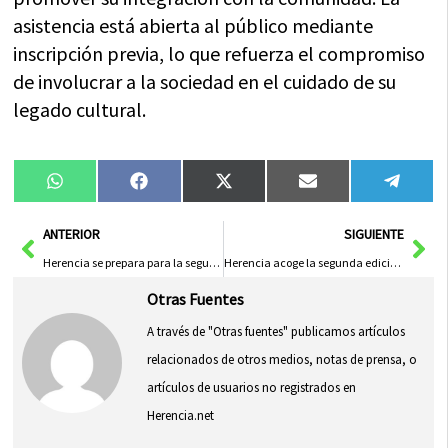
asistencia está abierta al público mediante
inscripción previa, lo que refuerza el compromiso
de involucrar a la sociedad en el cuidado de su
legado cultural.
Compartir
Compartir
Compartir
Compartir
Compa
WhatsApp
Facebook
X
Email
Tele
en
en
en
en
en
(Twitter)
Ant
Sig
ANTERIOR
SIGUIENTE
Herencia se prepara para la segunda prueba del XIII Circuito BTT Diputación de Ciudad Real
Herencia acoge la segunda edición del Clinic de Perfeccionamiento de Fútbol Base
Otras Fuentes
A través de "Otras fuentes" publicamos artículos
relacionados de otros medios, notas de prensa, o
artículos de usuarios no registrados en
Herencia.net