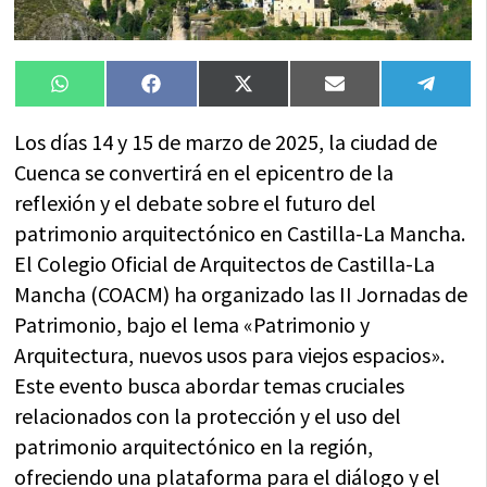
Compartir
Compartir
Compartir
Compartir
Compa
WhatsApp
Facebook
X
Email
Tele
en
en
en
en
en
(Twitter)
Los días 14 y 15 de marzo de 2025, la ciudad de
Cuenca se convertirá en el epicentro de la
reflexión y el debate sobre el futuro del
patrimonio arquitectónico en Castilla-La Mancha.
El Colegio Oficial de Arquitectos de Castilla-La
Mancha (COACM) ha organizado las II Jornadas de
Patrimonio, bajo el lema «Patrimonio y
Arquitectura, nuevos usos para viejos espacios».
Este evento busca abordar temas cruciales
relacionados con la protección y el uso del
patrimonio arquitectónico en la región,
ofreciendo una plataforma para el diálogo y el