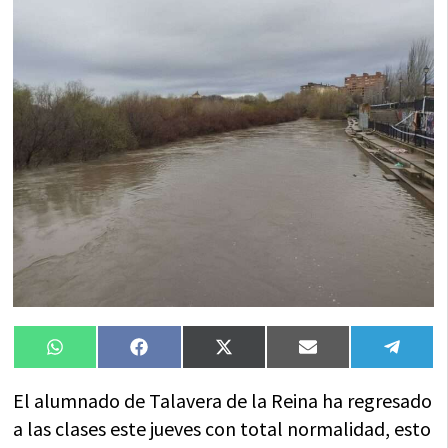
Compartir
Compartir
Compartir
Compartir
Compa
WhatsApp
Facebook
X
Email
Tele
en
en
en
en
en
(Twitter)
El alumnado de Talavera de la Reina ha regresado
a las clases este jueves con total normalidad, esto