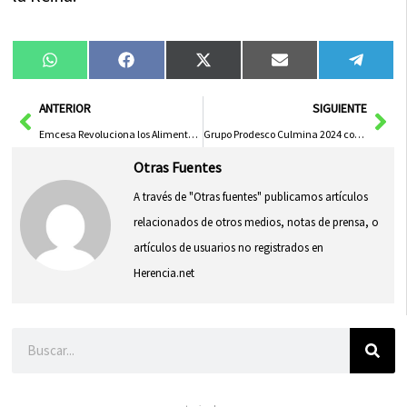
Compartir
Compartir
Compartir
Compartir
Compa
WhatsApp
Facebook
X
Email
Tele
en
en
en
en
en
(Twitter)
Ant
Sig
ANTERIOR
SIGUIENTE
Emcesa Revoluciona los Alimentos Funcionales Combinando Sabor y Salud
Grupo Prodesco Culmina 2024 con Crecimiento Récord y Fortalece Integración de Abarrotes para Expansión Global
Otras Fuentes
A través de "Otras fuentes" publicamos artículos
relacionados de otros medios, notas de prensa, o
artículos de usuarios no registrados en
Herencia.net
Buscar