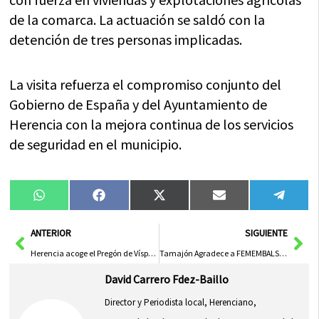
de la comarca. La actuación se saldó con la
detención de tres personas implicadas.
La visita refuerza el compromiso conjunto del
Gobierno de España y del Ayuntamiento de
Herencia con la mejora continua de los servicios
de seguridad en el municipio.
Compartir
Compartir
Compartir
Compartir
Compa
WhatsApp
Facebook
X
Email
Tele
en
en
en
en
en
(Twitter)
Ant
Sig
ANTERIOR
SIGUIENTE
Herencia acoge el Pregón de Vísperas de la Hermandad del Santísimo Cristo de la Columna
Tamajón Agradece a FEMEMBALSES por la Compensación Justa a los Municipios Cedentes de Agua
David Carrero Fdez-Baillo
Director y Periodista local, Herenciano,