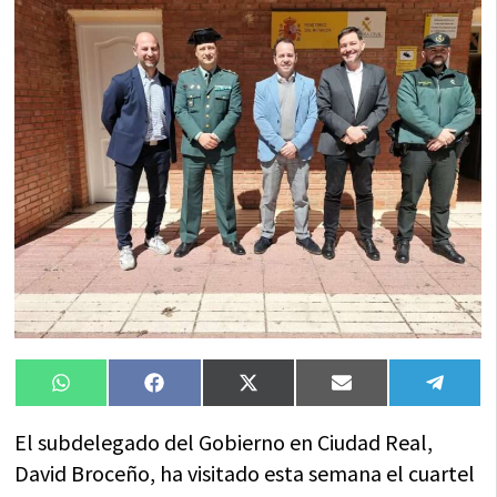
Compartir
Compartir
Compartir
Compartir
Compa
WhatsApp
Facebook
X
Email
Tele
en
en
en
en
en
(Twitter)
El subdelegado del Gobierno en Ciudad Real,
David Broceño, ha visitado esta semana el cuartel