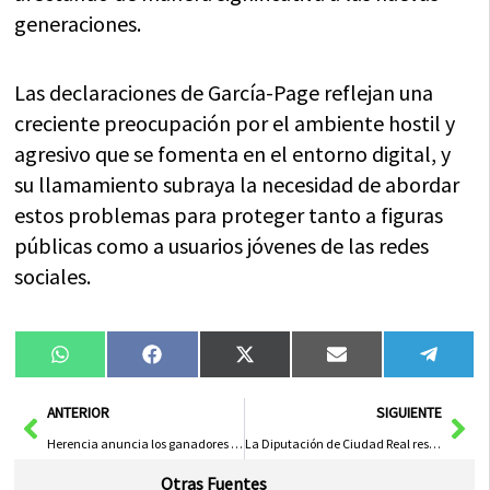
generaciones.
Las declaraciones de García-Page reflejan una
creciente preocupación por el ambiente hostil y
agresivo que se fomenta en el entorno digital, y
su llamamiento subraya la necesidad de abordar
estos problemas para proteger tanto a figuras
públicas como a usuarios jóvenes de las redes
sociales.
Compartir
Compartir
Compartir
Compartir
Compa
WhatsApp
Facebook
X
Email
Tele
en
en
en
en
en
(Twitter)
Ant
Sig
ANTERIOR
SIGUIENTE
Herencia anuncia los ganadores de la primera edición de los Premios Deliriox 2025
La Diputación de Ciudad Real respalda la conservación del patrimonio de las hermandades de Semana Santa en Herencia
Otras Fuentes