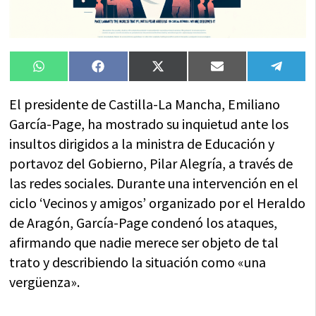
Compartir
Compartir
Compartir
Compartir
Compa
WhatsApp
Facebook
X
Email
Tele
en
en
en
en
en
(Twitter)
El presidente de Castilla-La Mancha, Emiliano
García-Page, ha mostrado su inquietud ante los
insultos dirigidos a la ministra de Educación y
portavoz del Gobierno, Pilar Alegría, a través de
las redes sociales. Durante una intervención en el
ciclo ‘Vecinos y amigos’ organizado por el Heraldo
de Aragón, García-Page condenó los ataques,
afirmando que nadie merece ser objeto de tal
trato y describiendo la situación como «una
vergüenza».