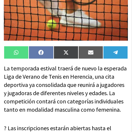
Compartir
Compartir
Compartir
Compartir
Compa
WhatsApp
Facebook
X
Email
Tele
en
en
en
en
en
(Twitter)
La temporada estival traerá de nuevo la esperada
Liga de Verano de Tenis en Herencia, una cita
deportiva ya consolidada que reunirá a jugadores
y jugadoras de diferentes niveles y edades. La
competición contará con categorías individuales
tanto en modalidad masculina como femenina.
? Las inscripciones estarán abiertas hasta el