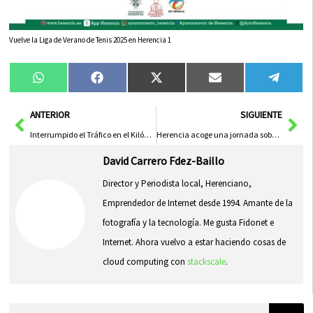
Vuelve la Liga de Verano de Tenis 2025 en Herencia 1
Compartir
Compartir
Compartir
Compartir
Compa
WhatsApp
Facebook
X
Email
Tele
en
en
en
en
en
(Twitter)
Ant
Sig
ANTERIOR
SIGUIENTE
Interrumpido el Tráfico en el Kilómetro 54 de la A-43 por Incendio de Camión
Herencia acoge una jornada sobre Derecho y Discapacidad en el marco del 20º aniversario de los centros locales
David Carrero Fdez-Baillo
Director y Periodista local, Herenciano,
Emprendedor de Internet desde 1994. Amante de la
fotografía y la tecnología. Me gusta Fidonet e
Internet. Ahora vuelvo a estar haciendo cosas de
cloud computing con
stackscale
.
Buscar