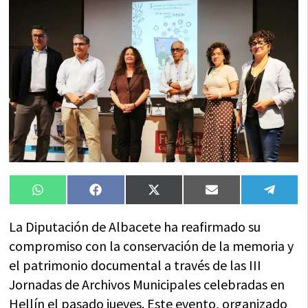
Compartir
Compartir
Compartir
Compartir
Compa
WhatsApp
Facebook
X
Email
Tele
en
en
en
en
en
(Twitter)
La Diputación de Albacete ha reafirmado su
compromiso con la conservación de la memoria y
el patrimonio documental a través de las III
Jornadas de Archivos Municipales celebradas en
Hellín el pasado jueves. Este evento, organizado