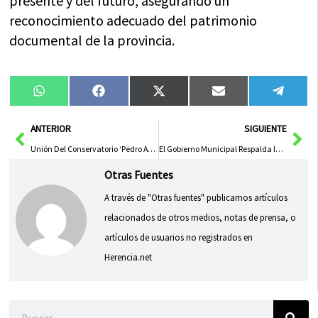
presente y del futuro, asegurando un
reconocimiento adecuado del patrimonio
documental de la provincia.
Compartir
Compartir
Compartir
Compartir
Compa
WhatsApp
Facebook
X
Email
Tele
en
en
en
en
en
(Twitter)
Ant
Sig
ANTERIOR
SIGUIENTE
Unión Del Conservatorio ‘Pedro Aranaz’ Al Consorcio Erasmus+ VET Para Movilidad Educativa
El Gobierno Municipal Respalda la Permanencia del Hospital Virgen del Valle
Otras Fuentes
A través de "Otras fuentes" publicamos artículos
relacionados de otros medios, notas de prensa, o
artículos de usuarios no registrados en
Herencia.net
Buscar