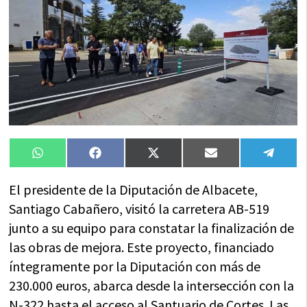
Compartir
Compartir
Compartir
Compartir
Compa
WhatsApp
Facebook
X
Email
Tele
en
en
en
en
en
(Twitter)
El presidente de la Diputación de Albacete,
Santiago Cabañero, visitó la carretera AB-519
junto a su equipo para constatar la finalización de
las obras de mejora. Este proyecto, financiado
íntegramente por la Diputación con más de
230.000 euros, abarca desde la intersección con la
N-322 hasta el acceso al Santuario de Cortes. Las