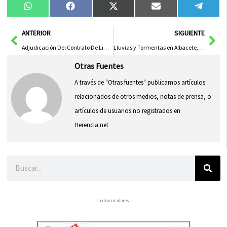
Compartir
Compartir
Compartir
Compartir
Compa
WhatsApp
Facebook
X
Email
Tele
en
en
en
en
en
(Twitter)
Ant
Sig
ANTERIOR
SIGUIENTE
Adjudicación Del Contrato De Limpieza Viaria En Talavera Aprobada
Lluvias y Tormentas en Albacete, Cuenca y Guadalajara; Tormentas en Ciudad Real y Toledo
Otras Fuentes
A través de "Otras fuentes" publicamos artículos
relacionados de otros medios, notas de prensa, o
artículos de usuarios no registrados en
Herencia.net
Buscar
– patrocinadores –