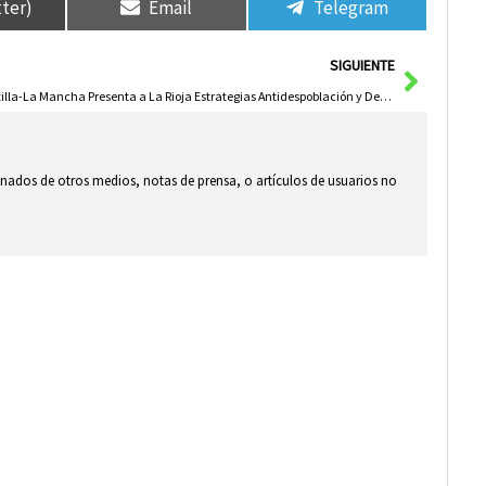
tter)
Email
Telegram
Siguie
SIGUIENTE
Castilla-La Mancha Presenta a La Rioja Estrategias Antidespoblación y Desarrollo Rural
ionados de otros medios, notas de prensa, o artículos de usuarios no