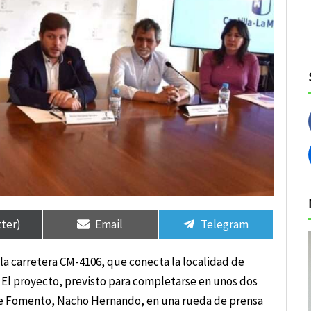
tir
tir
Compartir
Compartir
Compartir
Compartir
en
en
en
en
tter)
Email
Telegram
a carretera CM-4106, que conecta la localidad de
. El proyecto, previsto para completarse en unos dos
 de Fomento, Nacho Hernando, en una rueda de prensa