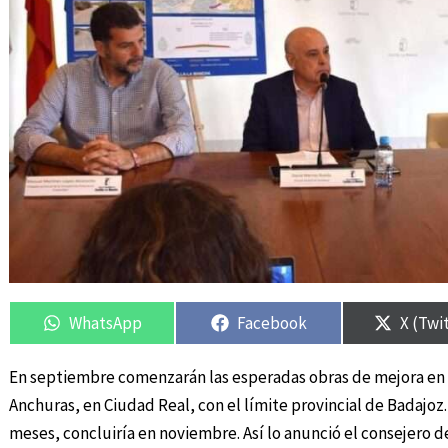
Compartir
Compartir
Compartir
Compartir
Compar
Compar
en
en
en
en
en
en
WhatsApp
Facebook
X (Twi
En septiembre comenzarán las esperadas obras de mejora en l
Anchuras, en Ciudad Real, con el límite provincial de Badajoz
meses, concluiría en noviembre. Así lo anunció el consejero