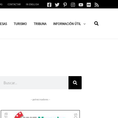
AS
CONTACTAR
IN ENGLISH
ESAS
TURISMO
TRIBUNA
INFORMACIÓN ÚTIL
Buscar
– patrocinadores –