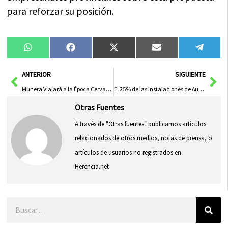
para reforzar su posición.
Compartir
Compartir
Compartir
Compartir
Compa
WhatsApp
Facebook
X
Email
Tele
en
en
en
en
en
(Twitter)
Ant
Sig
ANTERIOR
SIGUIENTE
Munera Viajará a la Época Cervantina con la Recreación de las Bodas de Camacho
El 25% de las Instalaciones de Autoconsumo en C-LM Son de Familias
Otras Fuentes
A través de "Otras fuentes" publicamos artículos
relacionados de otros medios, notas de prensa, o
artículos de usuarios no registrados en
Herencia.net
Buscar