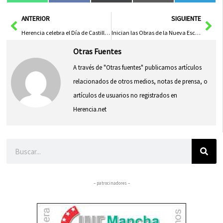
en
en
en
en
en
(Twitter)
Ant
Sig
ANTERIOR
SIGUIENTE
Herencia celebra el Día de Castilla-La Mancha con tradición, cultura y participación ciudadana
Inician las Obras de la Nueva Escuela Infantil en San Lorenzo de la Parrilla para Mejorar la Educación Infantil
Otras Fuentes
A través de "Otras fuentes" publicamos artículos
relacionados de otros medios, notas de prensa, o
artículos de usuarios no registrados en
Herencia.net
Buscar
– patrocinadores –