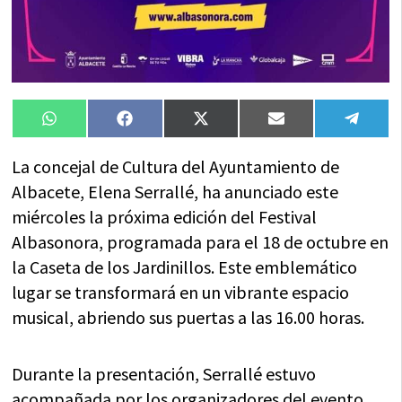
Compartir
Compartir
Compartir
Compartir
Compa
WhatsApp
Facebook
X
Email
Tele
en
en
en
en
en
(Twitter)
La concejal de Cultura del Ayuntamiento de
Albacete, Elena Serrallé, ha anunciado este
miércoles la próxima edición del Festival
Albasonora, programada para el 18 de octubre en
la Caseta de los Jardinillos. Este emblemático
lugar se transformará en un vibrante espacio
musical, abriendo sus puertas a las 16.00 horas.
Durante la presentación, Serrallé estuvo
acompañada por los organizadores del evento,