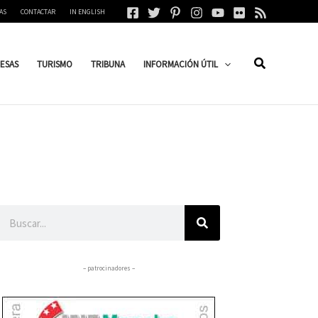
AS
CONTACTAR
IN ENGLISH
ESAS
TURISMO
TRIBUNA
INFORMACIÓN ÚTIL
Buscar
– patrocinadores –