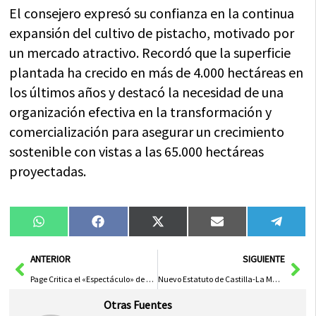
El consejero expresó su confianza en la continua
expansión del cultivo de pistacho, motivado por
un mercado atractivo. Recordó que la superficie
plantada ha crecido en más de 4.000 hectáreas en
los últimos años y destacó la necesidad de una
organización efectiva en la transformación y
comercialización para asegurar un crecimiento
sostenible con vistas a las 65.000 hectáreas
proyectadas.
Compartir
Compartir
Compartir
Compartir
Compa
WhatsApp
Facebook
X
Email
Tele
en
en
en
en
en
(Twitter)
Ant
Sig
ANTERIOR
SIGUIENTE
Page Critica el «Espectáculo» de Leire Díez y Exige Frenar la «Hemorragia» en el PSOE
Nuevo Estatuto de Castilla-La Mancha Impulsa Derechos e Igualdad para Ciudadanos
Otras Fuentes