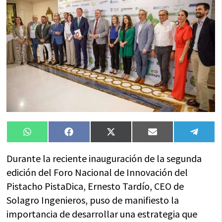
Compartir
Compartir
Compartir
Compartir
Compa
WhatsApp
Facebook
X
Email
Tele
en
en
en
en
en
(Twitter)
Durante la reciente inauguración de la segunda
edición del Foro Nacional de Innovación del
Pistacho PistaDica, Ernesto Tardío, CEO de
Solagro Ingenieros, puso de manifiesto la
importancia de desarrollar una estrategia que