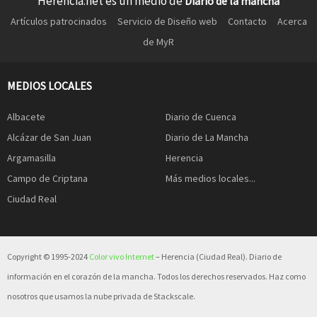
Herencia.net es un medio de
Diario de la mancha
Artículos patrocinados
Servicio de Diseño web
Contacto
Acerca
de MyR
MEDIOS LOCALES
Albacete
Diario de Cuenca
Alcázar de San Juan
Diario de La Mancha
Argamasilla
Herencia
Campo de Criptana
Más medios locales...
Ciudad Real
Copyright © 1995-2024
Color vivo Internet
– Herencia (Ciudad Real). Diario de
información en el corazón de la mancha. Todos los derechos reservados. Haz como
nosotros que usamos la nube privada de Stackscale.