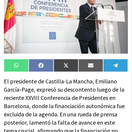
Compartir
Compartir
Compartir
Compartir
Compa
WhatsApp
Facebook
X
Email
Tele
en
en
en
en
en
(Twitter)
El presidente de Castilla-La Mancha, Emiliano
García-Page, expresó su descontento luego de la
reciente XXVIII Conferencia de Presidentes en
Barcelona, donde la financiación autonómica fue
excluida de la agenda. En una rueda de prensa
posterior, lamentó la falta de avance en este
tema crucial, afirmando que la financiación no