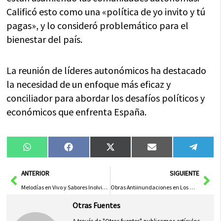
Calificó esto como una «política de yo invito y tú
pagas», y lo consideró problemático para el
bienestar del país.
La reunión de líderes autonómicos ha destacado
la necesidad de un enfoque más eficaz y
conciliador para abordar los desafíos políticos y
económicos que enfrenta España.
Compartir
Compartir
Compartir
Compartir
Compa
WhatsApp
Facebook
X
Email
Tele
en
en
en
en
en
(Twitter)
Ant
Sig
ANTERIOR
SIGUIENTE
Melodías en Vivo y Sabores Inolvidables en el ‘Festival Gastro Fest’
Obras Antiinundaciones en Los Manantiales Terminarán en Junio
Otras Fuentes