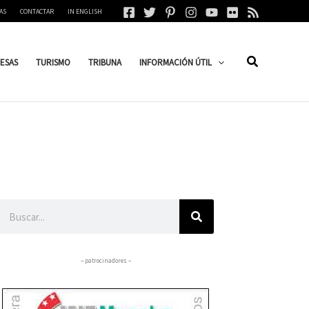
AS
CONTACTAR
IN ENGLISH
ESAS
TURISMO
TRIBUNA
INFORMACIÓN ÚTIL
Buscar
– patrocinadores –