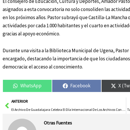
El consejero de Educación, Cultura y Deportes, Amador Pasto
asignados a esta convocatoria no solo consoliden las activid
en los próximos años. Pastor subrayó que Castilla-La Mancha 
actividades por cada 1.000 habitantes y el cuarto en activida
gracias al apoyo económico.
Durante una visita a la Biblioteca Municipal de Ugena, Pastor e
encargado, destacando la importancia de que los ciudadanos 
democracia: el acceso al conocimiento.
WhatsApp
Facebook
X (Tw
Ant
ANTERIOR
El Archivo De Guadalajara Celebra El Día Internacional De Los Archivos Con Jornadas Abiertas Y Un Vídeo Promocional
Ta
Otras Fuentes