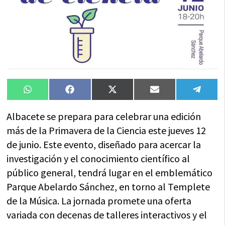
Compartir
Compartir
Compartir
Compartir
Compa
WhatsApp
Facebook
X
Email
Tele
en
en
en
en
en
(Twitter)
Albacete se prepara para celebrar una edición
más de la Primavera de la Ciencia este jueves 12
de junio. Este evento, diseñado para acercar la
investigación y el conocimiento científico al
público general, tendrá lugar en el emblemático
Parque Abelardo Sánchez, en torno al Templete
de la Música. La jornada promete una oferta
variada con decenas de talleres interactivos y el