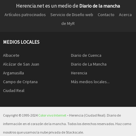
Herencia.net es un medio de
Diario de la mancha
Artículos patrocinados
Servicio de Diseño web
Contacto
Acerca
de MyR
MEDIOS LOCALES
Albacete
Diario de Cuenca
Alcázar de San Juan
Diario de La Mancha
Argamasilla
Herencia
Campo de Criptana
Más medios locales...
Ciudad Real
Copyright © 1995-2024
Color vivo Internet
– Herencia (Ciudad Real). Diario de
información en el corazón de la mancha. Todos los derechos reservados. Haz como
nosotros que usamos la nube privada de Stackscale.