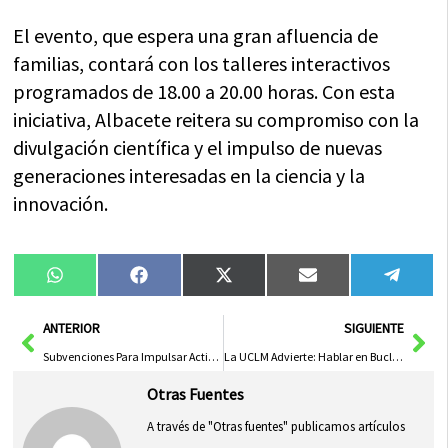
El evento, que espera una gran afluencia de
familias, contará con los talleres interactivos
programados de 18.00 a 20.00 horas. Con esta
iniciativa, Albacete reitera su compromiso con la
divulgación científica y el impulso de nuevas
generaciones interesadas en la ciencia y la
innovación.
Compartir
Compartir
Compartir
Compartir
Compa
WhatsApp
Facebook
X
Email
Tele
en
en
en
en
en
(Twitter)
Ant
Sig
ANTERIOR
SIGUIENTE
Subvenciones Para Impulsar Actividades Culturales en Bibliotecas Municipales
La UCLM Advierte: Hablar en Bucle por WhatsApp Afecta la Salud Mental
Otras Fuentes
A través de "Otras fuentes" publicamos artículos