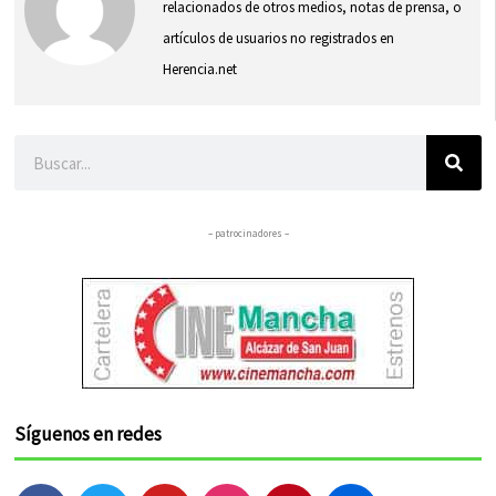
relacionados de otros medios, notas de prensa, o
artículos de usuarios no registrados en
Herencia.net
Buscar
– patrocinadores –
Síguenos en redes
F
T
Y
I
P
F