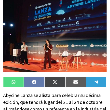
Compartir
Compartir
Compartir
Compartir
Compa
WhatsApp
Facebook
X
Email
Tele
en
en
en
en
en
(Twitter)
Abycine Lanza se alista para celebrar su décima
edición, que tendrá lugar del 21 al 24 de octubre,
afirmándose como un referente en la industria del