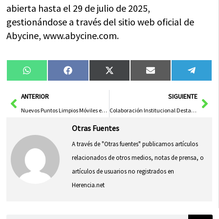
abierta hasta el 29 de julio de 2025,
gestionándose a través del sitio web oficial de
Abycine, www.abycine.com.
Compartir
Compartir
Compartir
Compartir
Compa
WhatsApp
Facebook
X
Email
Tele
en
en
en
en
en
(Twitter)
Ant
Sig
ANTERIOR
SIGUIENTE
Nuevos Puntos Limpios Móviles en Toledo para Facilitar el Deshecho de Residuos
Colaboración Institucional Destacada en el 25 Aniversario de la Virgen de Rus como Alcaldesa Perpetua de San Clemente
Otras Fuentes
A través de "Otras fuentes" publicamos artículos
relacionados de otros medios, notas de prensa, o
artículos de usuarios no registrados en
Herencia.net