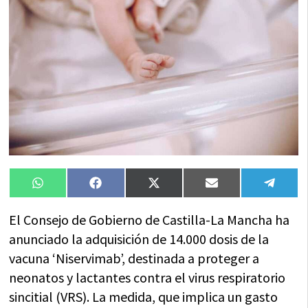
Compartir
Compartir
Compartir
Compartir
Compa
WhatsApp
Facebook
X
Email
Tele
en
en
en
en
en
(Twitter)
El Consejo de Gobierno de Castilla-La Mancha ha
anunciado la adquisición de 14.000 dosis de la
vacuna ‘Niservimab’, destinada a proteger a
neonatos y lactantes contra el virus respiratorio
sincitial (VRS). La medida, que implica un gasto