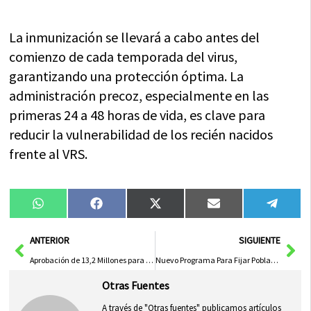
La inmunización se llevará a cabo antes del
comienzo de cada temporada del virus,
garantizando una protección óptima. La
administración precoz, especialmente en las
primeras 24 a 48 horas de vida, es clave para
reducir la vulnerabilidad de los recién nacidos
frente al VRS.
Compartir
Compartir
Compartir
Compartir
Compa
WhatsApp
Facebook
X
Email
Tele
en
en
en
en
en
(Twitter)
Ant
Sig
ANTERIOR
SIGUIENTE
Aprobación de 13,2 Millones para Mejorar Atención a Personas con Discapacidad en Tres Centros Públicos
Nuevo Programa Para Fijar Población en Ciudad Real: ‘Reto Relevo Generacional’
Otras Fuentes
A través de "Otras fuentes" publicamos artículos