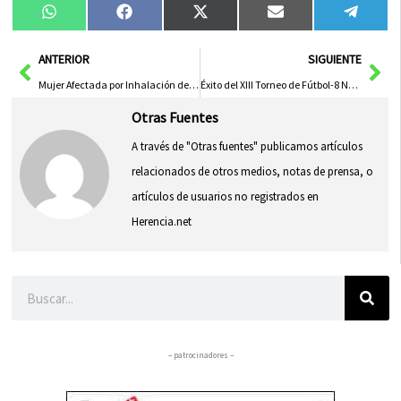
Compartir
Compartir
Compartir
Compartir
Compa
WhatsApp
Facebook
X
Email
Tele
en
en
en
en
en
(Twitter)
Ant
Sig
ANTERIOR
SIGUIENTE
Mujer Afectada por Inhalación de Humo Tras Incendio Causado por Vela en Vivienda de Albacete
Éxito del XIII Torneo de Fútbol-8 Nuestra Señora de la Soledad con SMD Herencia como protagonista
Otras Fuentes
A través de "Otras fuentes" publicamos artículos
relacionados de otros medios, notas de prensa, o
artículos de usuarios no registrados en
Herencia.net
Buscar
– patrocinadores –