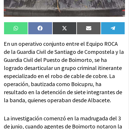
Compartir
Compartir
Compartir
Compartir
Compa
WhatsApp
Facebook
X
Email
Tele
en
en
en
en
en
(Twitter)
En un operativo conjunto entre el Equipo ROCA
de la Guardia Civil de Santiago de Compostela y la
Guardia Civil del Puesto de Boimorto, se ha
logrado desarticular un grupo criminal itinerante
especializado en el robo de cable de cobre. La
operación, bautizada como Boicupru, ha
resultado en la detención de siete integrantes de
la banda, quienes operaban desde Albacete.
La investigación comenzó en la madrugada del 3
de junio, cuando agentes de Boimorto notaron la