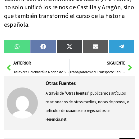
no solo unificó los reinos de Castilla y Aragón, sino
que también transformó el curso de la historia
española.
Compartir
Compartir
Compartir
Compartir
Compa
WhatsApp
Facebook
X
Email
Tele
en
en
en
en
en
(Twitter)
Ant
Sig
ANTERIOR
SIGUIENTE
Talavera Celebrará la Noche de San Juan con Música y Festividades en el Parque Joaquín Benito de Lucas
Trabajadores del Transporte Sanitario Anuncian Huelga a la Espera de Respuesta de Sescam y Patronal
Otras Fuentes
A través de "Otras fuentes" publicamos artículos
relacionados de otros medios, notas de prensa, o
artículos de usuarios no registrados en
Herencia.net