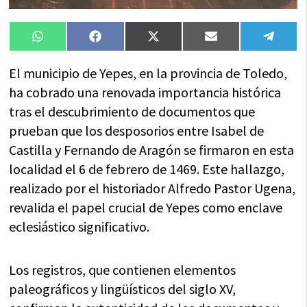
Compartir
Compartir
Compartir
Compartir
Compa
WhatsApp
Facebook
X
Email
Tele
en
en
en
en
en
(Twitter)
El municipio de Yepes, en la provincia de Toledo,
ha cobrado una renovada importancia histórica
tras el descubrimiento de documentos que
prueban que los desposorios entre Isabel de
Castilla y Fernando de Aragón se firmaron en esta
localidad el 6 de febrero de 1469. Este hallazgo,
realizado por el historiador Alfredo Pastor Ugena,
revalida el papel crucial de Yepes como enclave
eclesiástico significativo.
Los registros, que contienen elementos
paleográficos y lingüísticos del siglo XV,