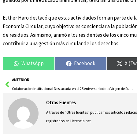
guiados por una educadora ambiental, tendrán una duración de
Esther Haro destacó que estas actividades forman parte de l
Economía Circular, cuyo objetivo es concienciar a la població
de residuos. Asimismo, animó a los residentes de los cinco mu
contribuir a una gestión más circular de los desechos.
WhatsApp
Facebook
X (Tw
Ant
ANTERIOR
Colaboración Institucional Destacada en el 25 Aniversario de la Virgen de Rus como Alcaldesa Perpetua de San Clemente
Otras Fuentes
A través de "Otras fuentes" publicamos artículos relac
registrados en Herencia.net