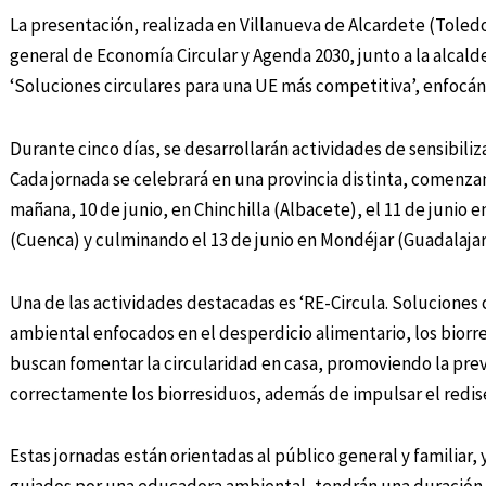
La presentación, realizada en Villanueva de Alcardete (Toledo
general de Economía Circular y Agenda 2030, junto a la alcald
‘Soluciones circulares para una UE más competitiva’, enfocánd
Durante cinco días, se desarrollarán actividades de sensibiliz
Cada jornada se celebrará en una provincia distinta, comenz
mañana, 10 de junio, en Chinchilla (Albacete), el 11 de junio en
(Cuenca) y culminando el 13 de junio en Mondéjar (Guadalajar
Una de las actividades destacadas es ‘RE-Circula. Soluciones c
ambiental enfocados en el desperdicio alimentario, los biorre
buscan fomentar la circularidad en casa, promoviendo la pre
correctamente los biorresiduos, además de impulsar el rediseñ
Estas jornadas están orientadas al público general y familiar, 