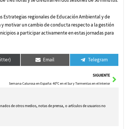
 tres horas y se dividirán en dos sesiones de 90 minutos.
as Estrategias regionales de Educación Ambiental y de
n y motivar un cambio de conducta respecto a la gestión
nicipios a participar activamente en estas jornadas para
itter)
Email
Telegram
Sigui
SIGUIENTE
Semana Calurosa en España: 40ºC en el Sur y Tormentas en el Interior
ionados de otros medios, notas de prensa, o artículos de usuarios no