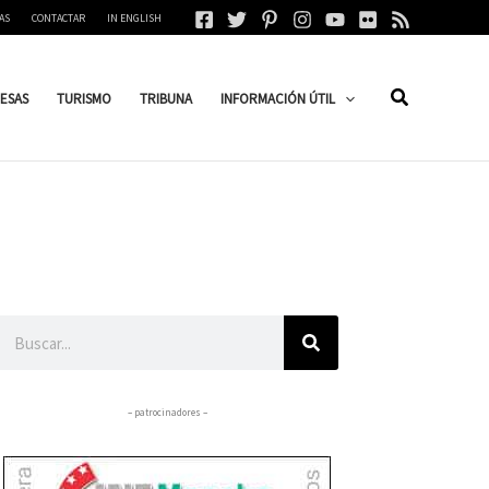
AS
CONTACTAR
IN ENGLISH
ESAS
TURISMO
TRIBUNA
INFORMACIÓN ÚTIL
Buscar
– patrocinadores –