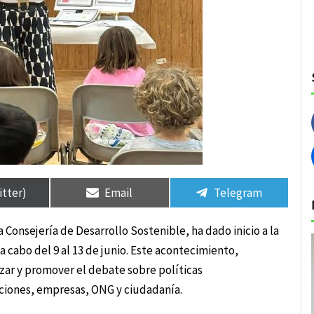
rtir
rtir
Compartir
Compartir
Compartir
Compartir
en
en
en
en
itter)
Email
Telegram
a Consejería de Desarrollo Sostenible, ha dado inicio a la
 cabo del 9 al 13 de junio. Este acontecimiento,
zar y promover el debate sobre políticas
ciones, empresas, ONG y ciudadanía.