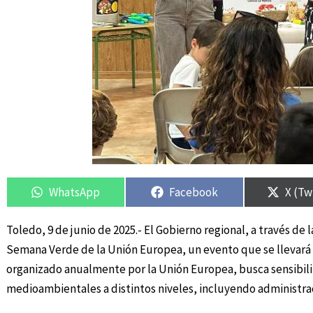
Compartir
Compartir
Compartir
Compartir
Compa
Compa
en
en
en
en
en
en
WhatsApp
Facebook
X (Tw
Toledo, 9 de junio de 2025.- El Gobierno regional, a través de l
Semana Verde de la Unión Europea, un evento que se llevará a
organizado anualmente por la Unión Europea, busca sensibili
medioambientales a distintos niveles, incluyendo administra