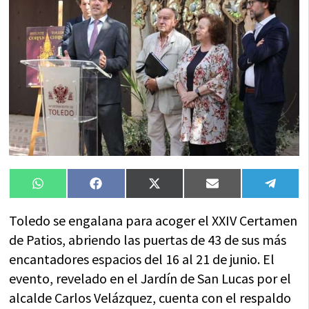
Compartir
Compartir
Compartir
Compartir
Compa
WhatsApp
Facebook
X
Email
Tele
en
en
en
en
en
(Twitter)
Toledo se engalana para acoger el XXIV Certamen
de Patios, abriendo las puertas de 43 de sus más
encantadores espacios del 16 al 21 de junio. El
evento, revelado en el Jardín de San Lucas por el
alcalde Carlos Velázquez, cuenta con el respaldo