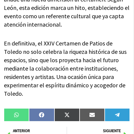
León, esta edición marca un hito, estableciendo el
evento como un referente cultural que ya capta
atención internacional.
En definitiva, el XXIV Certamen de Patios de
Toledo no solo celebra la riqueza histórica de sus
espacios, sino que los proyecta hacia el futuro
mediante la colaboración entre instituciones,
residentes y artistas. Una ocasión única para
experimentar el espíritu dinámico y acogedor de
Toledo.
Compartir
Compartir
Compartir
Compartir
Compa
WhatsApp
Facebook
X
Email
Tele
en
en
en
en
en
(Twitter)
Ant
Sig
ANTERIOR
SIGUIENTE