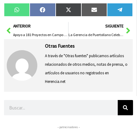
Compartir
Compartir
Compartir
Compartir
Compa
WhatsApp
Facebook
X
Email
Tele
en
en
en
en
en
(Twitter)
Ant
Sig
ANTERIOR
SIGUIENTE
Apoyo a 181 Proyectos en Campo de Calatrava por Parte del Gobierno de Castilla-La Mancha con 17 Millones de Euros
La Gerencia de Puertollano Celebra Seis Años de Formación con Doce Nuevos Residentes
Otras Fuentes
A través de "Otras fuentes" publicamos artículos
relacionados de otros medios, notas de prensa, o
artículos de usuarios no registrados en
Herencia.net
Buscar
– patrocinadores –