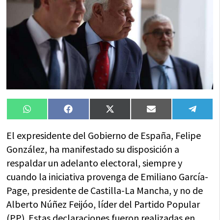
Compartir
Compartir
Compartir
Compartir
Compa
WhatsApp
Facebook
X
Email
Tele
en
en
en
en
en
(Twitter)
El expresidente del Gobierno de España, Felipe
González, ha manifestado su disposición a
respaldar un adelanto electoral, siempre y
cuando la iniciativa provenga de Emiliano García-
Page, presidente de Castilla-La Mancha, y no de
Alberto Núñez Feijóo, líder del Partido Popular
(PP). Estas declaraciones fueron realizadas en