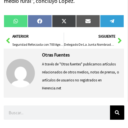
medio rural”, concluyó López.
Compartir
Compartir
Compartir
Compartir
Compa
WhatsApp
Facebook
X
Email
Tele
en
en
en
en
en
(Twitter)
Ant
Sig
ANTERIOR
SIGUIENTE
Seguridad Reforzada con 700 Agentes en la Semana Grande del Corpus de Toledo
Delegado De La Junta Nombrado Embajador Romica 2025 Reconocido Por Impulsar Crecimiento Industrial
Otras Fuentes
A través de "Otras fuentes" publicamos artículos
relacionados de otros medios, notas de prensa, o
artículos de usuarios no registrados en
Herencia.net
Buscar