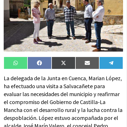
Compartir
Compartir
Compartir
Compartir
Compa
WhatsApp
Facebook
X
Email
Tele
en
en
en
en
en
(Twitter)
La delegada de la Junta en Cuenca, Marian López,
ha efectuado una visita a Salvacañete para
evaluar las necesidades del municipio y reafirmar
el compromiso del Gobierno de Castilla-La
Mancha con el desarrollo rural y la lucha contra la
despoblación. López estuvo acompañada por el
alcalde José Marín Valero, el concejal Pedro