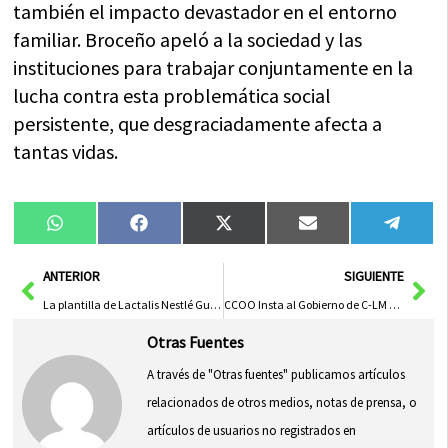
también el impacto devastador en el entorno
familiar. Broceño apeló a la sociedad y las
instituciones para trabajar conjuntamente en la
lucha contra esta problemática social
persistente, que desgraciadamente afecta a
tantas vidas.
Compartir
Compartir
Compartir
Compartir
Compa
WhatsApp
Facebook
X
Email
Tele
en
en
en
en
en
(Twitter)
Ant
Sig
ANTERIOR
SIGUIENTE
La plantilla de Lactalis Nestlé Guadalajara respalda el preacuerdo para el nuevo convenio colectivo
CCOO Insta al Gobierno de C-LM a Cumplir con la Solidaridad hacia Menores No Acompañados
Otras Fuentes
A través de "Otras fuentes" publicamos artículos
relacionados de otros medios, notas de prensa, o
artículos de usuarios no registrados en