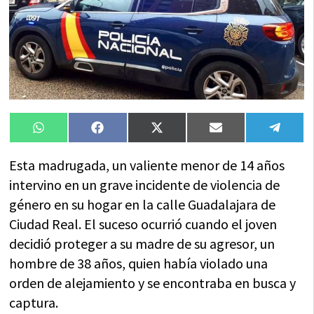
Compartir
Compartir
Compartir
Compartir
Compa
WhatsApp
Facebook
X
Email
Tele
en
en
en
en
en
(Twitter)
Esta madrugada, un valiente menor de 14 años
intervino en un grave incidente de violencia de
género en su hogar en la calle Guadalajara de
Ciudad Real. El suceso ocurrió cuando el joven
decidió proteger a su madre de su agresor, un
hombre de 38 años, quien había violado una
orden de alejamiento y se encontraba en busca y
captura.