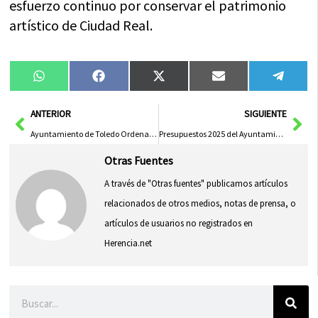
esfuerzo continuo por conservar el patrimonio
artístico de Ciudad Real.
Compartir
Compartir
Compartir
Compartir
Compa
WhatsApp
Facebook
X
Email
Tele
en
en
en
en
en
(Twitter)
Ant
Sig
ANTERIOR
SIGUIENTE
Ayuntamiento de Toledo Ordena Derribo de Vivienda Incendiada en Calle Zarzuela
Presupuestos 2025 del Ayuntamiento de Cuenca Se Llevarán a Pleno Extraordinario el Próximo Lunes
Otras Fuentes
A través de "Otras fuentes" publicamos artículos
relacionados de otros medios, notas de prensa, o
artículos de usuarios no registrados en
Herencia.net
Buscar