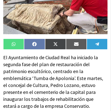
Compartir
Compartir
Compartir
Compartir
Compa
WhatsApp
Facebook
X
Email
Tele
en
en
en
en
en
(Twitter)
El Ayuntamiento de Ciudad Real ha iniciado la
segunda fase del plan de restauración del
patrimonio escultórico, centrado en la
emblemática ‘Tumba de Apolonia’. Este martes,
el concejal de Cultura, Pedro Lozano, estuvo
presente en el cementerio de la capital para
inaugurar los trabajos de rehabilitación que
estará a cargo de la empresa Conservatio.