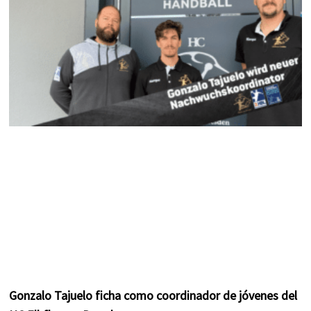
m
t
Gonzalo Tajuelo ficha como coordinador de jóvenes del