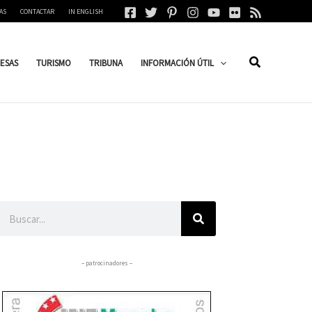
AS
CONTACTAR
IN ENGLISH
ESAS
TURISMO
TRIBUNA
INFORMACIÓN ÚTIL
Buscar
– patrocinadores –