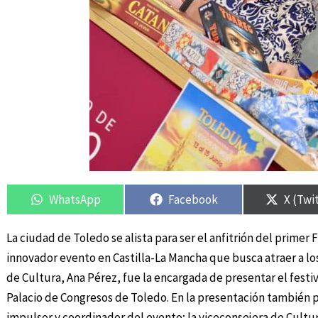
Compartir
Compartir
Compartir
Compartir
Compar
Compar
en
en
en
en
en
en
WhatsApp
Facebook
X (Twi
La ciudad de Toledo se alista para ser el anfitrión del prime
innovador evento en Castilla-La Mancha que busca atraer a los
de Cultura, Ana Pérez, fue la encargada de presentar el festival
Palacio de Congresos de Toledo. En la presentación también p
impulsor y coordinador del evento; la viceconsejera de Cultu