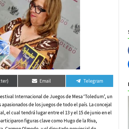
tir
tir
Compartir
Compartir
Compartir
Compartir
en
en
en
en
tter)
Email
Telegram
r Festival Internacional de Juegos de Mesa ‘Toledum’, un
 apasionados de los juegos de todo el país. La concejal
, el cual tendrá lugar entre el 13 y el 15 de junio en el
articiparon figuras clave como Hugo de la Riva,
ra, Carmen Olmedo, y el diputado provincial de