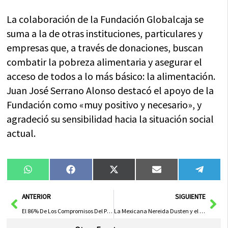
La colaboración de la Fundación Globalcaja se
suma a la de otras instituciones, particulares y
empresas que, a través de donaciones, buscan
combatir la pobreza alimentaria y asegurar el
acceso de todos a lo más básico: la alimentación.
Juan José Serrano Alonso destacó el apoyo de la
Fundación como «muy positivo y necesario», y
agradeció su sensibilidad hacia la situación social
actual.
Compartir
Compartir
Compartir
Compartir
Compa
WhatsApp
Facebook
X
Email
Tele
en
en
en
en
en
(Twitter)
Ant
Sig
ANTERIOR
SIGUIENTE
El 86% De Los Compromisos Del Programa De García-Page Ya Están En Marcha, Según Caballero
La Mexicana Nereida Dusten y el Conquense José An. Montero Firman el Cartel de Estival Cuenca 25