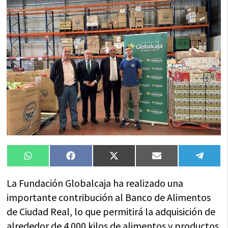
Compartir
Compartir
Compartir
Compartir
Compa
WhatsApp
Facebook
X
Email
Tele
en
en
en
en
en
(Twitter)
La Fundación Globalcaja ha realizado una
importante contribución al Banco de Alimentos
de Ciudad Real, lo que permitirá la adquisición de
alrededor de 4.000 kilos de alimentos y productos