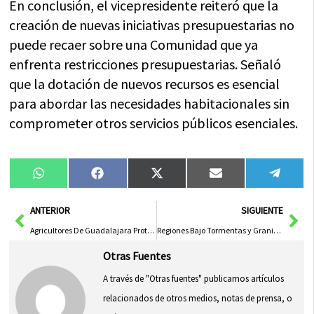
En conclusión, el vicepresidente reiteró que la
creación de nuevas iniciativas presupuestarias no
puede recaer sobre una Comunidad que ya
enfrenta restricciones presupuestarias. Señaló
que la dotación de nuevos recursos es esencial
para abordar las necesidades habitacionales sin
comprometer otros servicios públicos esenciales.
Compartir
Compartir
Compartir
Compartir
Compa
WhatsApp
Facebook
X
Email
Tele
en
en
en
en
en
(Twitter)
Ant
Sig
ANTERIOR
SIGUIENTE
Agricultores De Guadalajara Protestan Por La «Ruina» Causada Por Los Precios Del Cereal
Regiones Bajo Tormentas y Granizadas: Amenazas y Prevención
Otras Fuentes
A través de "Otras fuentes" publicamos artículos
relacionados de otros medios, notas de prensa, o