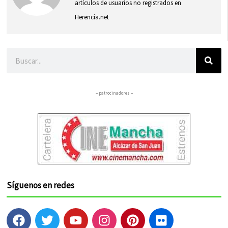
artículos de usuarios no registrados en
Herencia.net
Buscar
– patrocinadores –
Síguenos en redes
F
T
Y
I
P
F
a
w
o
n
i
l