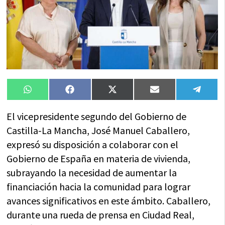
Compartir
Compartir
Compartir
Compartir
Compa
WhatsApp
Facebook
X
Email
Tele
en
en
en
en
en
(Twitter)
El vicepresidente segundo del Gobierno de
Castilla-La Mancha, José Manuel Caballero,
expresó su disposición a colaborar con el
Gobierno de España en materia de vivienda,
subrayando la necesidad de aumentar la
financiación hacia la comunidad para lograr
avances significativos en este ámbito. Caballero,
durante una rueda de prensa en Ciudad Real,