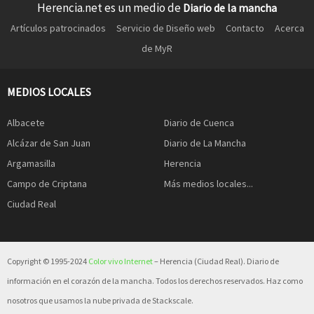
Herencia.net es un medio de
Diario de la mancha
Artículos patrocinados
Servicio de Diseño web
Contacto
Acerca
de MyR
MEDIOS LOCALES
Albacete
Diario de Cuenca
Alcázar de San Juan
Diario de La Mancha
Argamasilla
Herencia
Campo de Criptana
Más medios locales...
Ciudad Real
Copyright © 1995-2024
Color vivo Internet
– Herencia (Ciudad Real). Diario de
información en el corazón de la mancha. Todos los derechos reservados. Haz como
nosotros que usamos la nube privada de Stackscale.