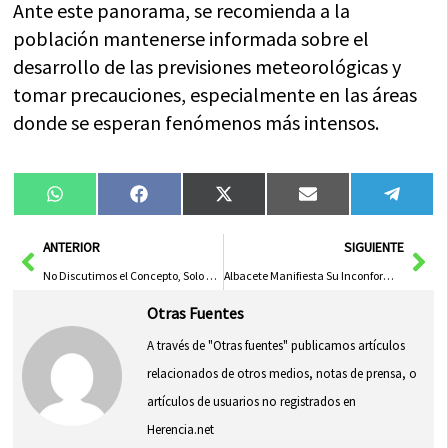
Ante este panorama, se recomienda a la
población mantenerse informada sobre el
desarrollo de las previsiones meteorológicas y
tomar precauciones, especialmente en las áreas
donde se esperan fenómenos más intensos.
Compartir
Compartir
Compartir
Compartir
Compa
WhatsApp
Facebook
X
Email
Tele
en
en
en
en
en
(Twitter)
Ant
Sig
ANTERIOR
SIGUIENTE
No Discutimos el Concepto, Solo el Presupuesto
Albacete Manifiesta Su Inconformidad Hídrica en el 40° Congreso Nacional de Riegos
Otras Fuentes
A través de "Otras fuentes" publicamos artículos
relacionados de otros medios, notas de prensa, o
artículos de usuarios no registrados en
Herencia.net