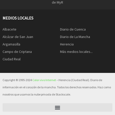
de MyR
MEDIOS LOCALES
Albacete
Diario de Cuenca
Alcázar de San Juan
Diario de La Mancha
Argamasilla
Herencia
Campo de Criptana
Más medios locales...
Ciudad Real
Copyright © 1995-2024
Color vivo Internet
– Herencia (Ciudad Real). Diario de
información en el corazón de la mancha. Todos los derechos reservados. Haz como
nosotros que usamos la nube privada de Stackscale.