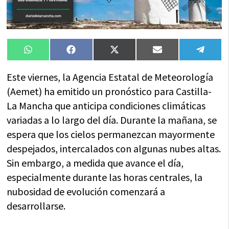
Compartir
Compartir
Compartir
Compartir
Compa
WhatsApp
Facebook
X
Email
Tele
en
en
en
en
en
(Twitter)
Este viernes, la Agencia Estatal de Meteorología
(Aemet) ha emitido un pronóstico para Castilla-
La Mancha que anticipa condiciones climáticas
variadas a lo largo del día. Durante la mañana, se
espera que los cielos permanezcan mayormente
despejados, intercalados con algunas nubes altas.
Sin embargo, a medida que avance el día,
especialmente durante las horas centrales, la
nubosidad de evolución comenzará a
desarrollarse.