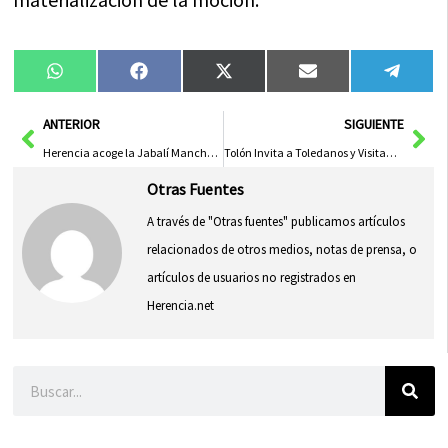
Compartir
Compartir
Compartir
Compartir
Compa
WhatsApp
Facebook
X
Email
Tele
en
en
en
en
en
(Twitter)
Ant
Sig
ANTERIOR
SIGUIENTE
Herencia acoge la Jabalí Mancha League Fútbol-7 durante el mes de julio
Tolón Invita a Toledanos y Visitantes a Disfrutar del Corpus: «Un Día Lleno de Sentimientos»
Otras Fuentes
A través de "Otras fuentes" publicamos artículos
relacionados de otros medios, notas de prensa, o
artículos de usuarios no registrados en
Herencia.net
Buscar