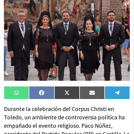
Compartir
Compartir
Compartir
Compartir
Compa
WhatsApp
Facebook
X
Email
Tele
en
en
en
en
en
(Twitter)
Durante la celebración del Corpus Christi en
Toledo, un ambiente de controversia política ha
empañado el evento religioso. Paco Núñez,
presidente del Partido Popular (PP) en Castilla-La