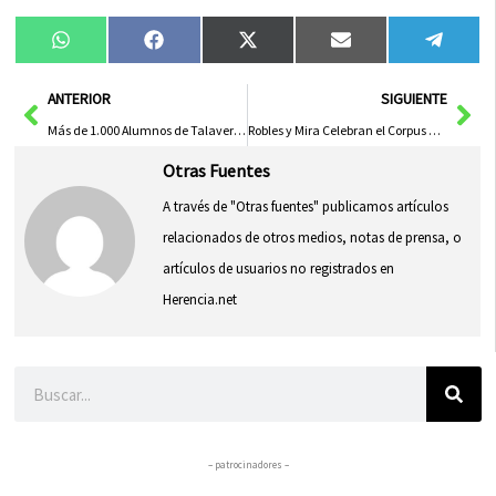
Compartir
Compartir
Compartir
Compartir
Compa
WhatsApp
Facebook
X
Email
Tele
en
en
en
en
en
(Twitter)
Ant
Sig
ANTERIOR
SIGUIENTE
Más de 1.000 Alumnos de Talavera Se Beneficiarán de Matrícula Universitaria Gratuita en Castilla-La Mancha
Robles y Mira Celebran el Corpus en Honor a los Militares por su Intervención en la DANA
Otras Fuentes
A través de "Otras fuentes" publicamos artículos
relacionados de otros medios, notas de prensa, o
artículos de usuarios no registrados en
Herencia.net
Buscar
– patrocinadores –