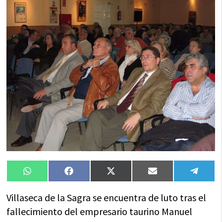
Compartir
Compartir
Compartir
Compartir
Compa
WhatsApp
Facebook
X
Email
Tele
en
en
en
en
en
(Twitter)
Villaseca de la Sagra se encuentra de luto tras el
fallecimiento del empresario taurino Manuel