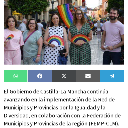
Compartir
Compartir
Compartir
Compartir
Compa
WhatsApp
Facebook
X
Email
Tele
en
en
en
en
en
(Twitter)
El Gobierno de Castilla-La Mancha continúa
avanzando en la implementación de la Red de
Municipios y Provincias por la Igualdad y la
Diversidad, en colaboración con la Federación de
Municipios y Provincias de la región (FEMP-CLM).