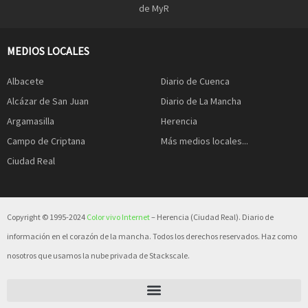
de MyR
MEDIOS LOCALES
Albacete
Diario de Cuenca
Alcázar de San Juan
Diario de La Mancha
Argamasilla
Herencia
Campo de Criptana
Más medios locales...
Ciudad Real
Copyright © 1995-2024
Color vivo Internet
– Herencia (Ciudad Real). Diario de
información en el corazón de la mancha. Todos los derechos reservados. Haz como
nosotros que usamos la nube privada de Stackscale.