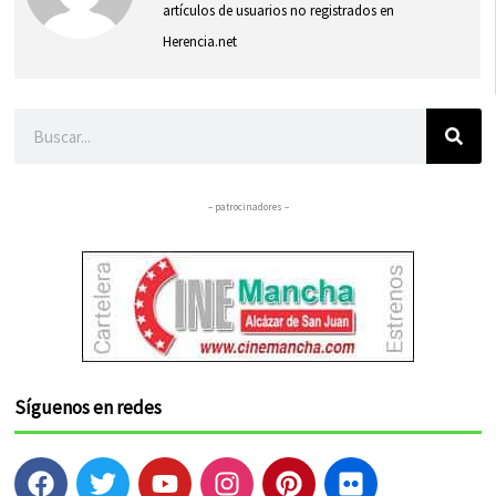
artículos de usuarios no registrados en
Herencia.net
Buscar
– patrocinadores –
Síguenos en redes
F
T
Y
I
P
F
a
w
o
n
i
l