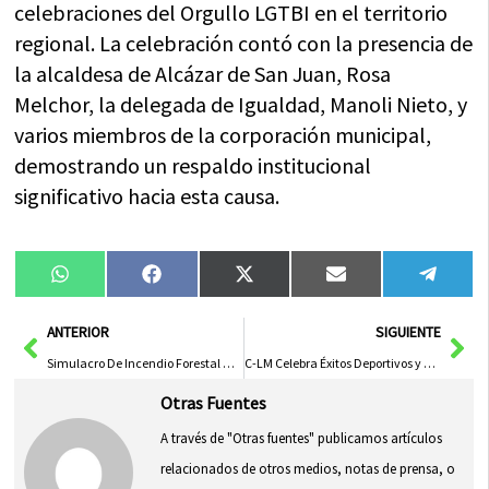
celebraciones del Orgullo LGTBI en el territorio
regional. La celebración contó con la presencia de
la alcaldesa de Alcázar de San Juan, Rosa
Melchor, la delegada de Igualdad, Manoli Nieto, y
varios miembros de la corporación municipal,
demostrando un respaldo institucional
significativo hacia esta causa.
Compartir
Compartir
Compartir
Compartir
Compa
WhatsApp
Facebook
X
Email
Tele
en
en
en
en
en
(Twitter)
Ant
Sig
ANTERIOR
SIGUIENTE
Simulacro De Incendio Forestal Mejorará Respuesta Y Coordinación En Emergencias
C-LM Celebra Éxitos Deportivos y Destaca el Deporte como Espejo de Valores
Otras Fuentes
A través de "Otras fuentes" publicamos artículos
relacionados de otros medios, notas de prensa, o