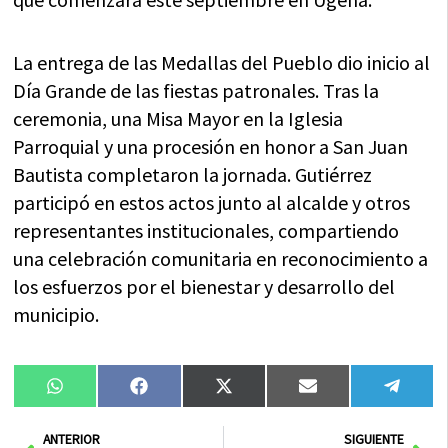
La entrega de las Medallas del Pueblo dio inicio al
Día Grande de las fiestas patronales. Tras la
ceremonia, una Misa Mayor en la Iglesia
Parroquial y una procesión en honor a San Juan
Bautista completaron la jornada. Gutiérrez
participó en estos actos junto al alcalde y otros
representantes institucionales, compartiendo
una celebración comunitaria en reconocimiento a
los esfuerzos por el bienestar y desarrollo del
municipio.
Compartir
Compartir
Compartir
Compartir
Compa
WhatsApp
Facebook
X
Email
Tele
en
en
en
en
en
(Twitter)
Ant
Sig
ANTERIOR
SIGUIENTE