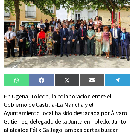
Compartir
Compartir
Compartir
Compartir
Compa
WhatsApp
Facebook
X
Email
Tele
en
en
en
en
en
(Twitter)
En Ugena, Toledo, la colaboración entre el
Gobierno de Castilla-La Mancha y el
Ayuntamiento local ha sido destacada por Álvaro
Gutiérrez, delegado de la Junta en Toledo. Junto
al alcalde Félix Gallego, ambas partes buscan