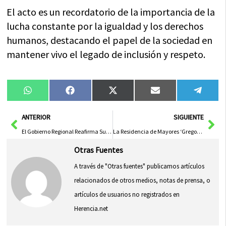
El acto es un recordatorio de la importancia de la
lucha constante por la igualdad y los derechos
humanos, destacando el papel de la sociedad en
mantener vivo el legado de inclusión y respeto.
Compartir
Compartir
Compartir
Compartir
Compa
WhatsApp
Facebook
X
Email
Tele
en
en
en
en
en
(Twitter)
Ant
Sig
ANTERIOR
SIGUIENTE
El Gobierno Regional Reafirma Su Apoyo a los Premios Pávez para Destacar el Talento de las Mujeres Cineastas
La Residencia de Mayores ‘Gregorio Marañón’ de Ciudad Real, galardonada en los Premios Nacionales de Reputación Enfermera
Otras Fuentes
A través de "Otras fuentes" publicamos artículos
relacionados de otros medios, notas de prensa, o
artículos de usuarios no registrados en
Herencia.net