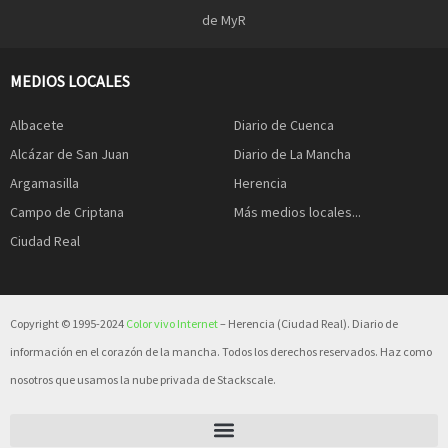
de MyR
MEDIOS LOCALES
Albacete
Diario de Cuenca
Alcázar de San Juan
Diario de La Mancha
Argamasilla
Herencia
Campo de Criptana
Más medios locales...
Ciudad Real
Copyright © 1995-2024
Color vivo Internet
– Herencia (Ciudad Real). Diario de
información en el corazón de la mancha. Todos los derechos reservados. Haz como
nosotros que usamos la nube privada de Stackscale.