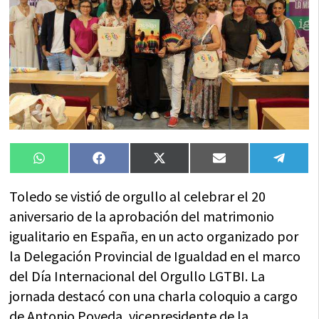
Compartir
Compartir
Compartir
Compartir
Compa
WhatsApp
Facebook
X
Email
Tele
en
en
en
en
en
(Twitter)
Toledo se vistió de orgullo al celebrar el 20
aniversario de la aprobación del matrimonio
igualitario en España, en un acto organizado por
la Delegación Provincial de Igualdad en el marco
del Día Internacional del Orgullo LGTBI. La
jornada destacó con una charla coloquio a cargo
de Antonio Poveda, vicepresidente de la