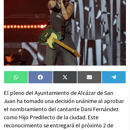
Compartir
Compartir
Compartir
Compartir
Compa
WhatsApp
Facebook
X
Email
Tele
en
en
en
en
en
(Twitter)
El pleno del Ayuntamiento de Alcázar de San
Juan ha tomado una decisión unánime al aprobar
el nombramiento del cantante Dani Fernández
como Hijo Predilecto de la ciudad. Este
reconocimiento se entregará el próximo 2 de