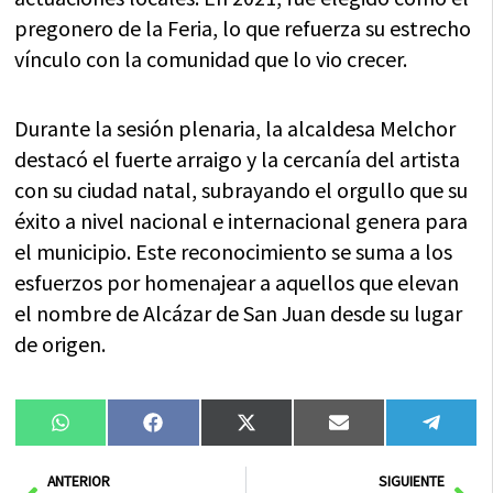
pregonero de la Feria, lo que refuerza su estrecho
vínculo con la comunidad que lo vio crecer.
Durante la sesión plenaria, la alcaldesa Melchor
destacó el fuerte arraigo y la cercanía del artista
con su ciudad natal, subrayando el orgullo que su
éxito a nivel nacional e internacional genera para
el municipio. Este reconocimiento se suma a los
esfuerzos por homenajear a aquellos que elevan
el nombre de Alcázar de San Juan desde su lugar
de origen.
Compartir
Compartir
Compartir
Compartir
Compa
WhatsApp
Facebook
X
Email
Tele
en
en
en
en
en
(Twitter)
Ant
Sig
ANTERIOR
SIGUIENTE