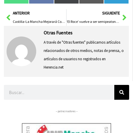
WhatsApp
Facebook
X
Email
Tele
en
en
en
en
en
(Twitter)
Ant
Sig
ANTERIOR
SIGUIENTE
Castilla-La Mancha Mejorará Comunicaciones de Emergencia con Inversión de Tres Millones Hasta 2027
‘El Roce’ vuelve a ser semipeatonal los fines de semana del verano para favorecer el paseo y el ocio
Otras Fuentes
A través de "Otras fuentes" publicamos artículos
relacionados de otros medios, notas de prensa, o
artículos de usuarios no registrados en
Herencia.net
Buscar
– patrocinadores –