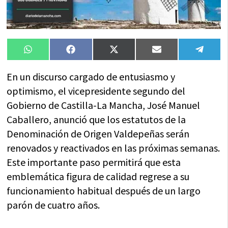
Compartir
Compartir
Compartir
Compartir
Compa
WhatsApp
Facebook
X
Email
Tele
en
en
en
en
en
(Twitter)
En un discurso cargado de entusiasmo y
optimismo, el vicepresidente segundo del
Gobierno de Castilla-La Mancha, José Manuel
Caballero, anunció que los estatutos de la
Denominación de Origen Valdepeñas serán
renovados y reactivados en las próximas semanas.
Este importante paso permitirá que esta
emblemática figura de calidad regrese a su
funcionamiento habitual después de un largo
parón de cuatro años.