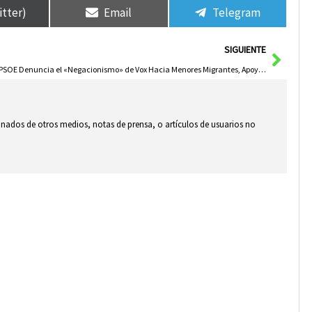
itter)
Email
Telegram
Sigui
SIGUIENTE
El PSOE Denuncia el «Negacionismo» de Vox Hacia Menores Migrantes, Apoyado por el PP
ionados de otros medios, notas de prensa, o artículos de usuarios no