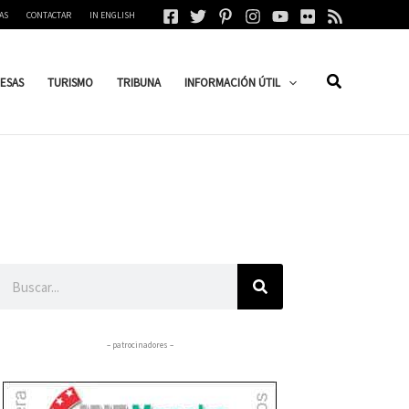
AS
CONTACTAR
IN ENGLISH
ESAS
TURISMO
TRIBUNA
INFORMACIÓN ÚTIL
Buscar
– patrocinadores –