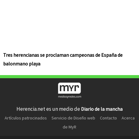
Tres herencianas se proclaman campeonas de España de
balonmano playa
Herencia.net es un medio de
Diario de la mancha
Artículos patrocinados
Servicio de Diseño web
Contacto
Acerca
de MyR