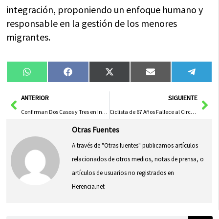
integración, proponiendo un enfoque humano y
responsable en la gestión de los menores
migrantes.
Compartir
Compartir
Compartir
Compartir
Compa
WhatsApp
Facebook
X
Email
Tele
en
en
en
en
en
(Twitter)
Ant
Sig
ANTERIOR
SIGUIENTE
Confirman Dos Casos y Tres en Investigación, Incluido Guadalajara
Ciclista de 67 Años Fallece al Circular por Arguisuelas
Otras Fuentes
A través de "Otras fuentes" publicamos artículos
relacionados de otros medios, notas de prensa, o
artículos de usuarios no registrados en
Herencia.net