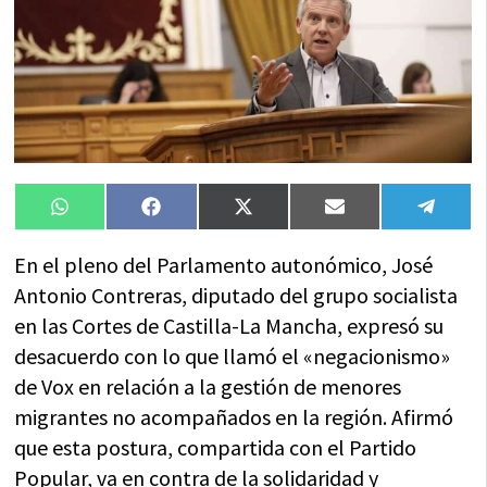
Compartir
Compartir
Compartir
Compartir
Compa
WhatsApp
Facebook
X
Email
Tele
en
en
en
en
en
(Twitter)
En el pleno del Parlamento autonómico, José
Antonio Contreras, diputado del grupo socialista
en las Cortes de Castilla-La Mancha, expresó su
desacuerdo con lo que llamó el «negacionismo»
de Vox en relación a la gestión de menores
migrantes no acompañados en la región. Afirmó
que esta postura, compartida con el Partido
Popular, va en contra de la solidaridad y