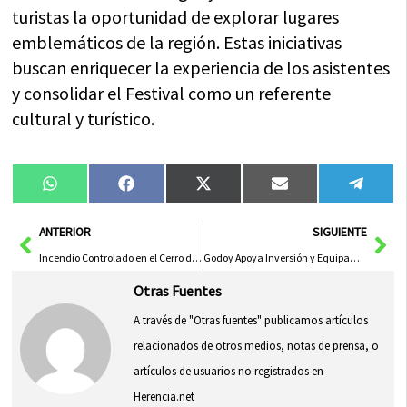
turistas la oportunidad de explorar lugares
emblemáticos de la región. Estas iniciativas
buscan enriquecer la experiencia de los asistentes
y consolidar el Festival como un referente
cultural y turístico.
Compartir
Compartir
Compartir
Compartir
Compa
WhatsApp
Facebook
X
Email
Tele
en
en
en
en
en
(Twitter)
Ant
Sig
ANTERIOR
SIGUIENTE
Incendio Controlado en el Cerro de los Palos por Basura Acumulada
Godoy Apoya Inversión y Equipamiento del Gobierno de Page en Hospital de Tomelloso
Otras Fuentes
A través de "Otras fuentes" publicamos artículos
relacionados de otros medios, notas de prensa, o
artículos de usuarios no registrados en
Herencia.net