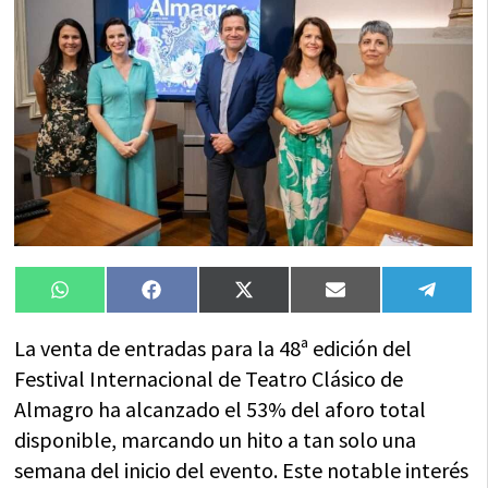
Compartir
Compartir
Compartir
Compartir
Compa
WhatsApp
Facebook
X
Email
Tele
en
en
en
en
en
(Twitter)
La venta de entradas para la 48ª edición del
Festival Internacional de Teatro Clásico de
Almagro ha alcanzado el 53% del aforo total
disponible, marcando un hito a tan solo una
semana del inicio del evento. Este notable interés