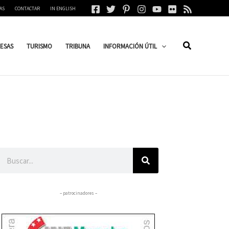
AS
CONTACTAR
IN ENGLISH
ESAS
TURISMO
TRIBUNA
INFORMACIÓN ÚTIL
Buscar
– patrocinadores –