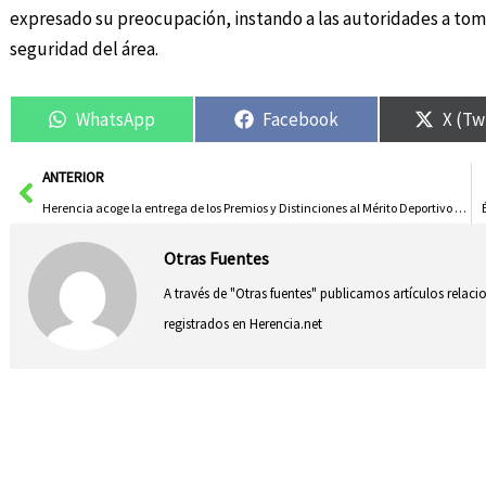
expresado su preocupación, instando a las autoridades a tom
seguridad del área.
WhatsApp
Facebook
X (Tw
Ant
ANTERIOR
Herencia acoge la entrega de los Premios y Distinciones al Mérito Deportivo de Castilla-La Mancha 2024
Otras Fuentes
A través de "Otras fuentes" publicamos artículos relac
registrados en Herencia.net