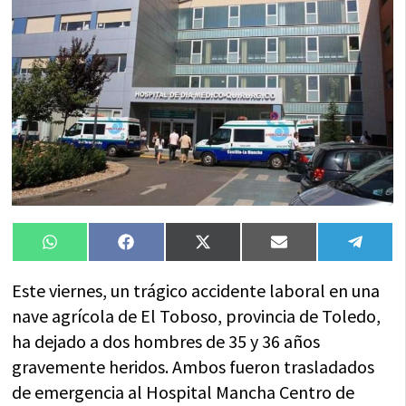
Compartir
Compartir
Compartir
Compartir
Compa
WhatsApp
Facebook
X
Email
Tele
en
en
en
en
en
(Twitter)
Este viernes, un trágico accidente laboral en una
nave agrícola de El Toboso, provincia de Toledo,
ha dejado a dos hombres de 35 y 36 años
gravemente heridos. Ambos fueron trasladados
de emergencia al Hospital Mancha Centro de