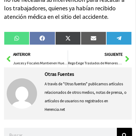
los trabajadores, quienes ya habían recibido
atención médica en el sitio del accidente.
Compartir
Compartir
Compartir
Compartir
Compa
WhatsApp
Facebook
X
Email
Tele
en
en
en
en
en
(Twitter)
Ant
Sig
ANTERIOR
SIGUIENTE
Jueces y Fiscales Mantienen Huelga por Reformas del Gobierno, con Servicios Mínimos
Rego Exige Traslados de Menores Migrantes en Agosto y Denuncia «Bloqueo» del PP
Otras Fuentes
A través de "Otras fuentes" publicamos artículos
relacionados de otros medios, notas de prensa, o
artículos de usuarios no registrados en
Herencia.net
Buscar