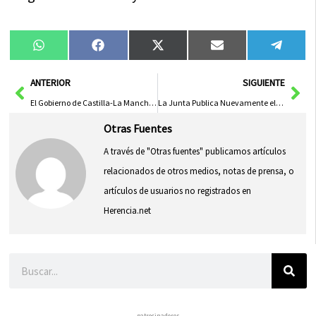
Compartir
Compartir
Compartir
Compartir
Compa
WhatsApp
Facebook
X
Email
Tele
en
en
en
en
en
(Twitter)
Ant
Sig
ANTERIOR
SIGUIENTE
El Gobierno de Castilla-La Mancha Agradece a Lantana por Mejorar la Vida de las Personas y su Compromiso Social
La Junta Publica Nuevamente el Decreto para Interinos en Puestos de Funcionarios Locales
Otras Fuentes
A través de "Otras fuentes" publicamos artículos
relacionados de otros medios, notas de prensa, o
artículos de usuarios no registrados en
Herencia.net
Buscar
– patrocinadores –