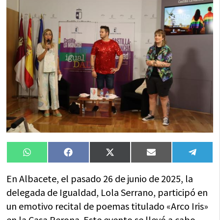
Compartir
Compartir
Compartir
Compartir
Compa
WhatsApp
Facebook
X
Email
Tele
en
en
en
en
en
(Twitter)
En Albacete, el pasado 26 de junio de 2025, la
delegada de Igualdad, Lola Serrano, participó en
un emotivo recital de poemas titulado «Arco Iris»
en la Casa Perona. Este evento se llevó a cabo