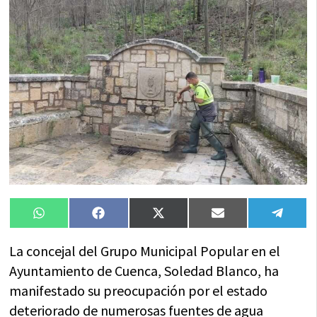
Compartir
Compartir
Compartir
Compartir
Compa
WhatsApp
Facebook
X
Email
Tele
en
en
en
en
en
(Twitter)
La concejal del Grupo Municipal Popular en el
Ayuntamiento de Cuenca, Soledad Blanco, ha
manifestado su preocupación por el estado
deteriorado de numerosas fuentes de agua