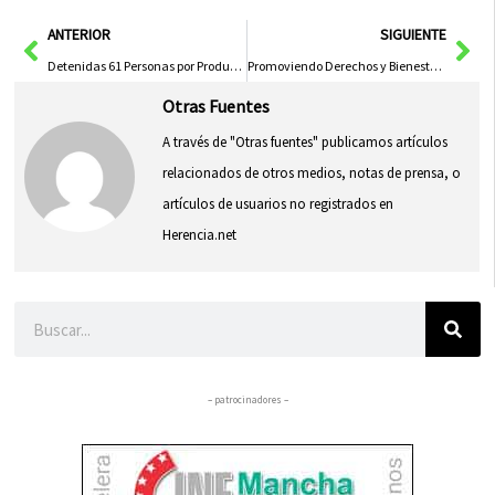
en
en
en
en
en
(Twitter)
Ant
Sig
ANTERIOR
SIGUIENTE
Detenidas 61 Personas por Producción y Distribución de Material de Explotación Sexual Infantil, Siete en Castilla-La Mancha
Promoviendo Derechos y Bienestar para la Comunidad LGTBI+
Otras Fuentes
A través de "Otras fuentes" publicamos artículos
relacionados de otros medios, notas de prensa, o
artículos de usuarios no registrados en
Herencia.net
Buscar
– patrocinadores –