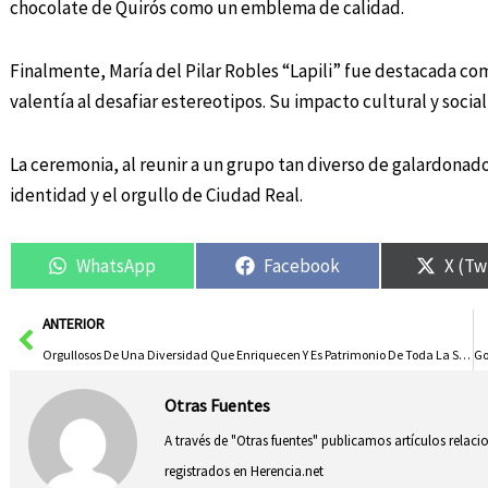
chocolate de Quirós como un emblema de calidad.
Finalmente, María del Pilar Robles “Lapili” fue destacada com
valentía al desafiar estereotipos. Su impacto cultural y social
La ceremonia, al reunir a un grupo tan diverso de galardonados
identidad y el orgullo de Ciudad Real.
WhatsApp
Facebook
X (Tw
Ant
ANTERIOR
Orgullosos De Una Diversidad Que Enriquecen Y Es Patrimonio De Toda La Sociedad
Otras Fuentes
A través de "Otras fuentes" publicamos artículos relac
registrados en Herencia.net