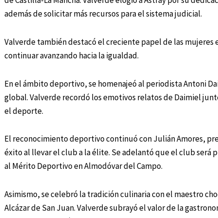
de Castilla-La Mancha. Valverde elogió a Astray por su dedicac
además de solicitar más recursos para el sistema judicial.
Valverde también destacó el creciente papel de las mujeres 
continuar avanzando hacia la igualdad.
En el ámbito deportivo, se homenajeó al periodista Antoni Dai
global. Valverde recordó los emotivos relatos de Daimiel junt
el deporte.
El reconocimiento deportivo continuó con Julián Amores, pr
éxito al llevar el club a la élite. Se adelantó que el club se
al Mérito Deportivo en Almodóvar del Campo.
Asimismo, se celebró la tradición culinaria con el maestro ch
Alcázar de San Juan. Valverde subrayó el valor de la gastronom