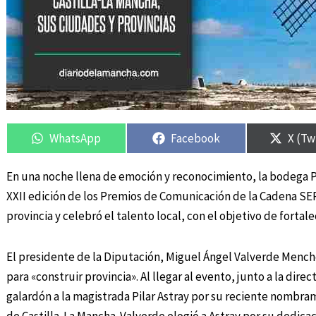
Compartir
Compartir
Compartir
Compartir
Compa
Compa
en
en
en
en
en
en
WhatsApp
Facebook
X (Tw
En una noche llena de emoción y reconocimiento, la bodega Pag
XXII edición de los Premios de Comunicación de la Cadena SER
provincia y celebró el talento local, con el objetivo de fortal
El presidente de la Diputación, Miguel Ángel Valverde Menche
para «construir provincia». Al llegar al evento, junto a la dir
galardón a la magistrada Pilar Astray por su reciente nombra