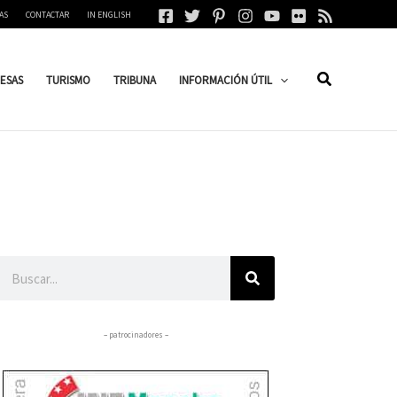
AS
CONTACTAR
IN ENGLISH
ESAS
TURISMO
TRIBUNA
INFORMACIÓN ÚTIL
Buscar
– patrocinadores –