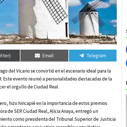
rtir
rtir
Compartir
Compartir
Compartir
Compartir
en
en
en
en
itter)
Email
Telegram
o del Vicario se convirtió en el escenario ideal para la
. Este evento reunió a personalidades destacadas de la
ecer el orgullo de Ciudad Real.
ro, hizo hincapié en la importancia de estos premios
ectora de SER Ciudad Real, Alicia Anaya, entregó un
miento como presidenta del Tribunal Superior de Justicia