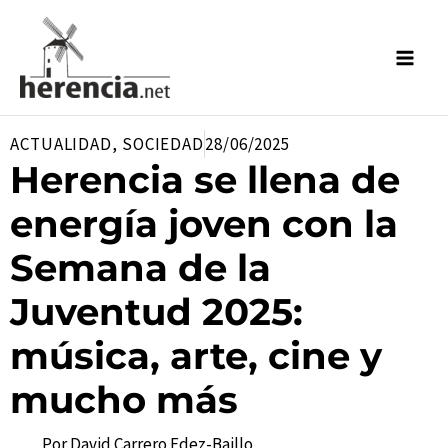
Ir
al
contenido
ACTUALIDAD
,
SOCIEDAD
28/06/2025
Herencia se llena de
energía joven con la
Semana de la
Juventud 2025:
música, arte, cine y
mucho más
Por
David Carrero Fdez-Baillo