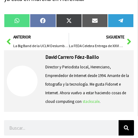
Compartir
Compartir
Compartir
Compartir
Compa
WhatsApp
Facebook
X
Email
Tele
en
en
en
en
en
(Twitter)
Ant
Sig
ANTERIOR
SIGUIENTE
La Big Band de la UCLM Deslumbrará en Fuensanta el Próximo Miércoles
La FEDA Celebra Entrega de XXVI Premios San Juan a Empresas de Albacete y C-LM
David Carrero Fdez-Baillo
Director y Periodista local, Herenciano,
Emprendedor de Internet desde 1994. Amante de la
fotografía y la tecnología. Me gusta Fidonet e
Internet. Ahora vuelvo a estar haciendo cosas de
cloud computing con
stackscale
.
Buscar