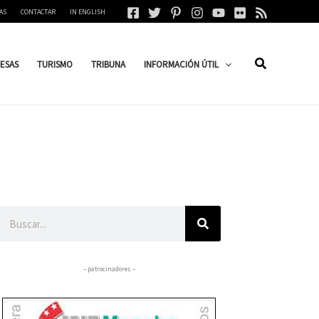
AS
CONTACTAR
IN ENGLISH
ESAS
TURISMO
TRIBUNA
INFORMACIÓN ÚTIL
Buscar
– patrocinadores –