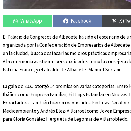
Compartir
Compartir
Compartir
Compartir
Compa
Compa
en
en
en
en
en
en
WhatsApp
Facebook
X (Tw
El Palacio de Congresos de Albacete ha sido el escenario de u
organizada por la Confederación de Empresarios de Albacete (
en la ciudad, busca destacar las mejores prácticas empresaria
A la ceremonia asistieron personalidades como la consejera 
Patricia Franco, y el alcalde de Albacete, Manuel Serrano.
La gala de 2025 otorgó 14 premios en varias categorías. Entre
Ibáñez como Empresa Familiar, Fittings Estándar en Nuevas 
Exportadora. También fueron reconocidos Pinturas Decolor de
Medioambiente y Andrés Elez-Villarroel como Joven Empresari
para Gloria González Hergueta de Legomar de Villarrobledo.