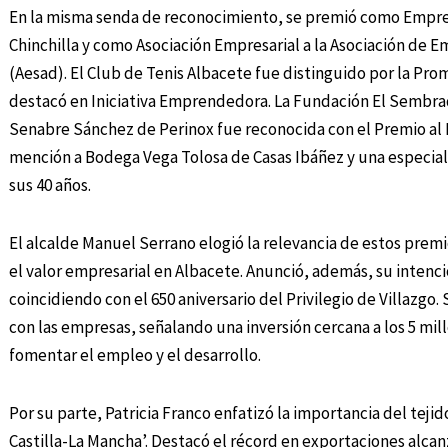
En la misma senda de reconocimiento, se premió como Empres
Chinchilla y como Asociación Empresarial a la Asociación de Em
(Aesad). El Club de Tenis Albacete fue distinguido por la P
destacó en Iniciativa Emprendedora. La Fundación El Sembrado
Senabre Sánchez de Perinox fue reconocida con el Premio al 
mención a Bodega Vega Tolosa de Casas Ibáñez y una especial
sus 40 años.
El alcalde Manuel Serrano elogió la relevancia de estos pre
el valor empresarial en Albacete. Anunció, además, su intenc
coincidiendo con el 650 aniversario del Privilegio de Villazgo
con las empresas, señalando una inversión cercana a los 5 mi
fomentar el empleo y el desarrollo.
Por su parte, Patricia Franco enfatizó la importancia del teji
Castilla-La Mancha’. Destacó el récord en exportaciones alcan