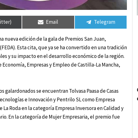
rtir
rtir
Compartir
Compartir
Compartir
Compartir
en
en
en
en
itter)
Email
Telegram
na nueva edición de la gala de Premios San Juan,
FEDA). Esta cita, que ya se ha convertido en una tradición
les y su impacto en el desarrollo económico de la región.
de Economía, Empresas y Empleo de Castilla-La Mancha,
 los galardonados se encuentran Tolvasa Paasa de Casas
Tecnologías e Innovación y Pentrilo SL como Empresa
 La Roda en la categoría Empresa Inversora en Calidad y
o. En la categoría de Mujer Empresaria, el premio fue