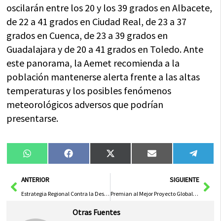
oscilarán entre los 20 y los 39 grados en Albacete,
de 22 a 41 grados en Ciudad Real, de 23 a 37
grados en Cuenca, de 23 a 39 grados en
Guadalajara y de 20 a 41 grados en Toledo. Ante
este panorama, la Aemet recomienda a la
población mantenerse alerta frente a las altas
temperaturas y los posibles fenómenos
meteorológicos adversos que podrían
presentarse.
Compartir
Compartir
Compartir
Compartir
Compa
WhatsApp
Facebook
X
Email
Tele
en
en
en
en
en
(Twitter)
Ant
Sig
ANTERIOR
SIGUIENTE
Estrategia Regional Contra la Despoblación para Revitalizar Áreas Afectadas
Premian al Mejor Proyecto Global de I-DEAR 2025
Otras Fuentes