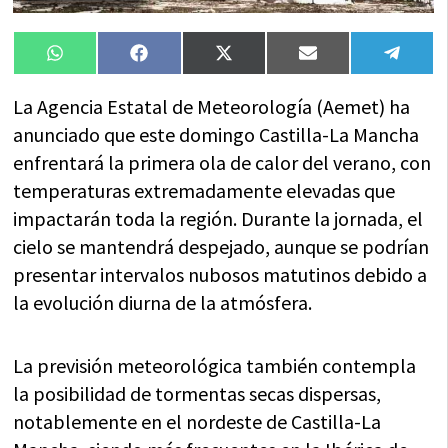
Compartir
Compartir
Compartir
Compartir
Compa
WhatsApp
Facebook
X
Email
Tele
en
en
en
en
en
(Twitter)
La Agencia Estatal de Meteorología (Aemet) ha
anunciado que este domingo Castilla-La Mancha
enfrentará la primera ola de calor del verano, con
temperaturas extremadamente elevadas que
impactarán toda la región. Durante la jornada, el
cielo se mantendrá despejado, aunque se podrían
presentar intervalos nubosos matutinos debido a
la evolución diurna de la atmósfera.
La previsión meteorológica también contempla
la posibilidad de tormentas secas dispersas,
notablemente en el nordeste de Castilla-La