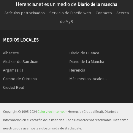
Herencia.net es un medio de
Diario de la mancha
Artículos patrocinados
Servicio de Diseño web
Contacto
Acerca
de MyR
MEDIOS LOCALES
Albacete
Diario de Cuenca
Alcázar de San Juan
Diario de La Mancha
Argamasilla
Herencia
Campo de Criptana
Más medios locales...
Ciudad Real
Copyright © 1995-2024
Color vivo Internet
– Herencia (Ciudad Real). Diario de
información en el corazón de la mancha. Todos los derechos reservados. Haz como
nosotros que usamos la nube privada de Stackscale.