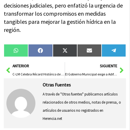
decisiones judiciales, pero enfatizó la urgencia de
transformar los compromisos en medidas
tangibles para mejorar la gestión hídrica en la
región.
Compartir
Compartir
Compartir
Compartir
Compa
WhatsApp
Facebook
X
Email
Tele
en
en
en
en
en
(Twitter)
Ant
Sig
ANTERIOR
SIGUIENTE
C-LM Celebra Récord Histórico de Afiliados y Descenso de Parados
El Gobierno Municipal exige a Adif la apertura de instalaciones y servicios de la estación de Valdepeñas
Otras Fuentes
A través de "Otras fuentes" publicamos artículos
relacionados de otros medios, notas de prensa, o
artículos de usuarios no registrados en
Herencia.net