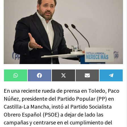
Compartir
Compartir
Compartir
Compartir
Compa
WhatsApp
Facebook
X
Email
Tele
en
en
en
en
en
(Twitter)
En una reciente rueda de prensa en Toledo, Paco
Núñez, presidente del Partido Popular (PP) en
Castilla-La Mancha, instó al Partido Socialista
Obrero Español (PSOE) a dejar de lado las
campañas y centrarse en el cumplimiento del