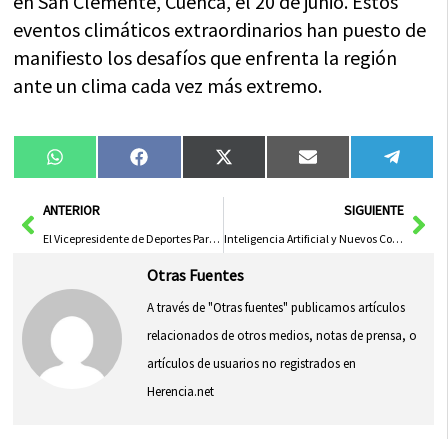
en San Clemente, Cuenca, el 20 de junio. Estos
eventos climáticos extraordinarios han puesto de
manifiesto los desafíos que enfrenta la región
ante un clima cada vez más extremo.
Compartir
Compartir
Compartir
Compartir
Compa
WhatsApp
Facebook
X
Email
Tele
en
en
en
en
en
(Twitter)
Ant
Sig
ANTERIOR
SIGUIENTE
El Vicepresidente de Deportes Participa en el Sorteo del Trofeo Diputación para Segunda y Tercera RFEF
Inteligencia Artificial y Nuevos Contenedores para Mejorar el Reciclaje de Vidrio en el Centro de Talavera
Otras Fuentes
A través de "Otras fuentes" publicamos artículos
relacionados de otros medios, notas de prensa, o
artículos de usuarios no registrados en
Herencia.net