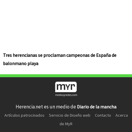
Tres herencianas se proclaman campeonas de España de
balonmano playa
Herencia.net es un medio de
Diario de la mancha
Artículos patrocinados
Servicio de Diseño web
Contacto
Acerca
de MyR