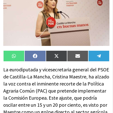
Compartir
Compartir
Compartir
Compartir
Compa
WhatsApp
Facebook
X
Email
Tele
en
en
en
en
en
(Twitter)
La eurodiputada y vicesecretaria general del PSOE
de Castilla-La Mancha, Cristina Maestre, ha alzado
la voz contra el inminente recorte de la Política
Agraria Común (PAC) que pretende implementar
la Comisión Europea. Este ajuste, que podría
oscilar entre un 15 y un 20 por ciento, es visto por
Maestre como un golpe directo al sector agrícola,