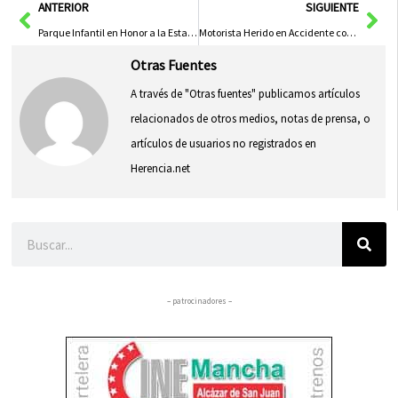
Ant
Sig
ANTERIOR
SIGUIENTE
Parque Infantil en Honor a la Estación Ferroviaria Abre en La Plaza Ramón Cajal
Motorista Herido en Accidente con Turismo en Calle Guardia Civil de Cuenca
Otras Fuentes
A través de "Otras fuentes" publicamos artículos
relacionados de otros medios, notas de prensa, o
artículos de usuarios no registrados en
Herencia.net
Buscar
– patrocinadores –