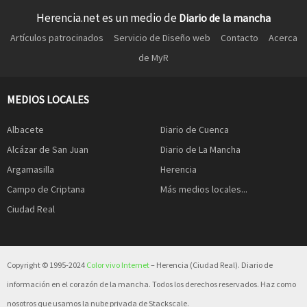
Herencia.net es un medio de
Diario de la mancha
Artículos patrocinados
Servicio de Diseño web
Contacto
Acerca
de MyR
MEDIOS LOCALES
Albacete
Diario de Cuenca
Alcázar de San Juan
Diario de La Mancha
Argamasilla
Herencia
Campo de Criptana
Más medios locales...
Ciudad Real
Copyright © 1995-2024
Color vivo Internet
– Herencia (Ciudad Real). Diario de
información en el corazón de la mancha. Todos los derechos reservados. Haz como
nosotros que usamos la nube privada de Stackscale.