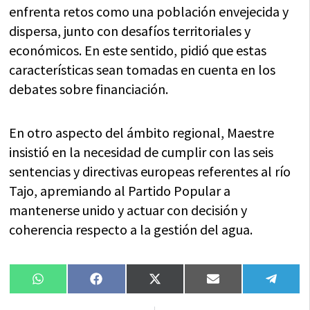
enfrenta retos como una población envejecida y
dispersa, junto con desafíos territoriales y
económicos. En este sentido, pidió que estas
características sean tomadas en cuenta en los
debates sobre financiación.
En otro aspecto del ámbito regional, Maestre
insistió en la necesidad de cumplir con las seis
sentencias y directivas europeas referentes al río
Tajo, apremiando al Partido Popular a
mantenerse unido y actuar con decisión y
coherencia respecto a la gestión del agua.
Compartir
Compartir
Compartir
Compartir
Compa
WhatsApp
Facebook
X
Email
Tele
en
en
en
en
en
(Twitter)